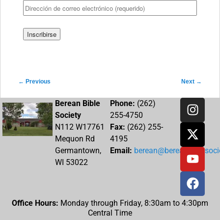
Post navigation
←
Previous
Next
→
Berean Bible
Phone:
(262)
Society
255-4750
N112 W17761
Fax:
(262) 255-
Mequon Rd
4195
Germantown,
Email:
berean@bereanbiblesocie
WI 53022
Office Hours:
Monday through Friday, 8:30am to 4:30pm
Central Time