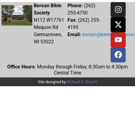
Berean Bible
Phone:
(262)
Society
255-4750
N112 W17761
Fax:
(262) 255-
Mequon Rd
4195
Germantown,
Email:
berean@bereanbiblesocie
WI 53022
Office Hours:
Monday through Friday, 8:30am to 4:30pm
Central Time
Site designed by
Richard C. Church