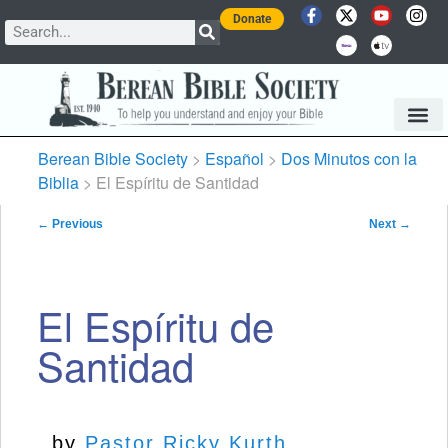
Donate
Berean Bible Society
>
Español
>
Dos Minutos con la
Biblia
> El Espíritu de Santidad
Post navigation
←
Previous
Next
→
El Espíritu de
Santidad
by
Pastor Ricky Kurth