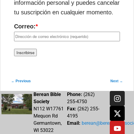
información personal y puedes cancelar
tu suscripción en cualquier momento.
Correo:
*
Post navigation
←
Previous
Next
→
Berean Bible
Phone:
(262)
Society
255-4750
N112 W17761
Fax:
(262) 255-
Mequon Rd
4195
Germantown,
Email:
berean@bereanbiblesocie
WI 53022